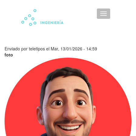
Pasar
al
Toggle
contenido
navigation
principal
Enviado por
teletipos
el
Mar, 13/01/2026 - 14:59
foto